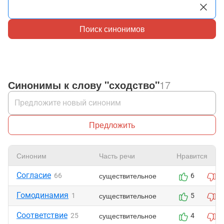
Поиск синонимов
Синонимы к слову "сходство"
17
Предложить
Синоним
Часть речи
Нравится
Согласие
существительное
66
6
0
Гомодинамия
существительное
1
5
0
Соответствие
существительное
25
4
0