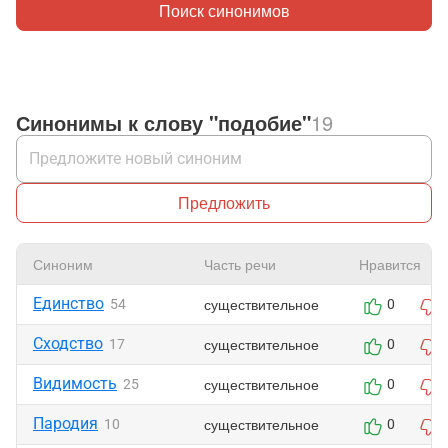
Поиск синонимов
Синонимы к слову "подобие"
19
Предложить
Синоним
Часть речи
Нравится
Единство
существительное
54
0
Сходство
существительное
17
0
Видимость
существительное
25
0
Пародия
существительное
10
0