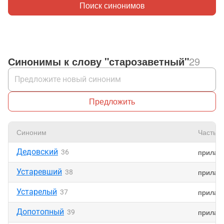
Поиск синонимов
Синонимы к слову "старозаветный"
29
Предложить
Синоним
Часть р
Дедовский
прилаг
36
Устаревший
прилаг
38
Устарелый
прилаг
37
Допотопный
прилаг
39