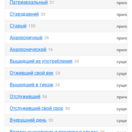
Патриархальный
прилаг
21
Стародавний
прилаг
33
Старый
прилаг
155
Анахроничный
прилаг
26
Анахронический
прилаг
16
Вышедший из употребления
сущест
24
Отживший свой век
сущест
24
Вышедший в тираж
сущест
24
Отслуживший
причас
34
Отслуживший свой срок
сущест
30
Вчерашний день
сущест
33
Времен очаковских и покоренья крыма