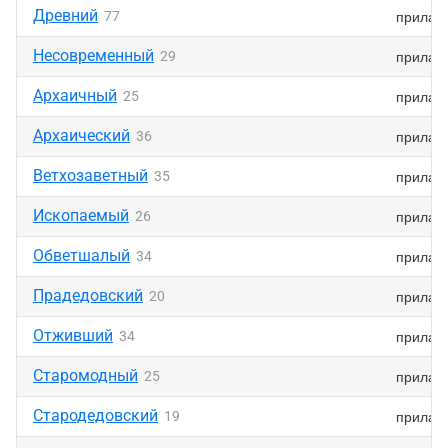
Древний
прилаг
77
Несовременный
прилаг
29
Архаичный
прилаг
25
Архаический
прилаг
36
Ветхозаветный
прилаг
35
Ископаемый
прилаг
26
Обветшалый
прилаг
34
Прадедовский
прилаг
20
Отживший
прилаг
34
Старомодный
прилаг
25
Стародедовский
прилаг
19