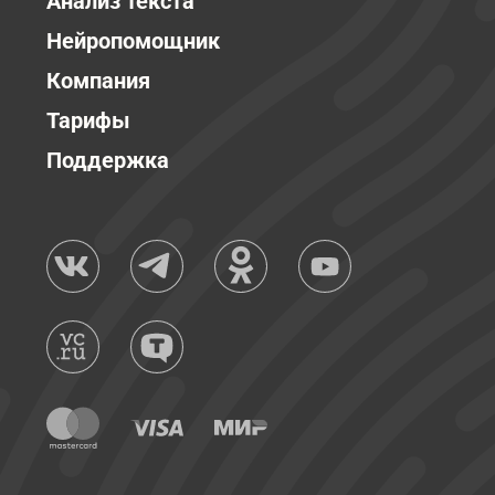
Анализ текста
Нейропомощник
Компания
Тарифы
Поддержка