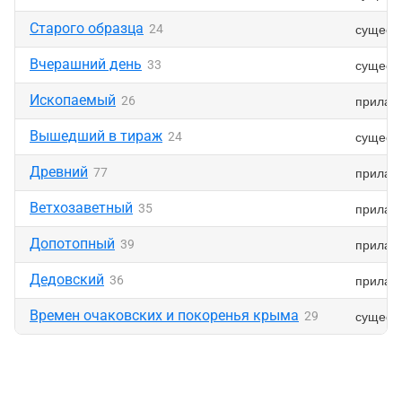
Старого образца
сущест
24
Вчерашний день
сущест
33
Ископаемый
прилаг
26
Вышедший в тираж
сущест
24
Древний
прилаг
77
Ветхозаветный
прилаг
35
Допотопный
прилаг
39
Дедовский
прилаг
36
Времен очаковских и покоренья крыма
сущест
29