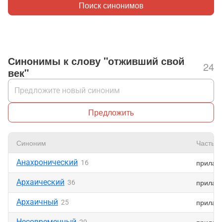
Поиск синонимов
Синонимы к слову "отживший свой
24
век"
Предложить
Синоним
Часть р
Анахронический
прилаг
16
Архаический
прилаг
36
Архаичный
прилаг
25
Несовременный