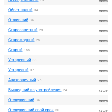
прилаг
29
Обветшалый
прилаг
34
Отживший
прилаг
34
Старозаветный
прилаг
29
Старомодный
прилаг
25
Старый
прилаг
155
Устаревший
прилаг
38
Устарелый
прилаг
37
Анахроничный
прилаг
26
Вышедший из употребления
сущест
24
Отслуживший
причас
34
Отслуживший свой срок
сущест
30