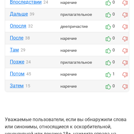
Впоследствии
наречие
24
0
0
Дальше
прилагательное
39
0
0
Опосля
деепричастие
32
0
0
После
наречие
38
0
0
Там
наречие
29
0
0
Позже
прилагательное
24
0
1
Потом
наречие
45
1
2
Затем
наречие
15
0
2
Уважаемые пользователи, если вы обнаружили слова
или синонимы, относящиеся к оскорбительной,
нецензурной или лексике 18+, нажмите справа на