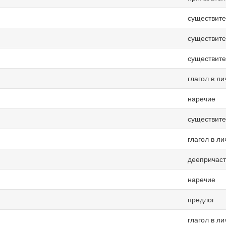
существит
существит
существит
глагол в л
наречие
существит
глагол в л
деепричас
наречие
предлог
глагол в л