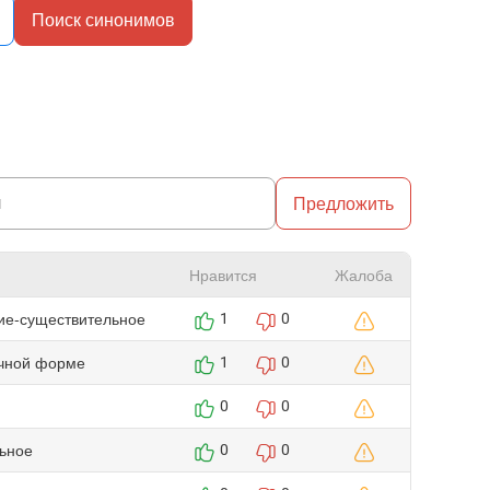
Поиск синонимов
Предложить
Нравится
Жалоба
ие-существительное
1
0
ичной форме
1
0
0
0
ьное
0
0