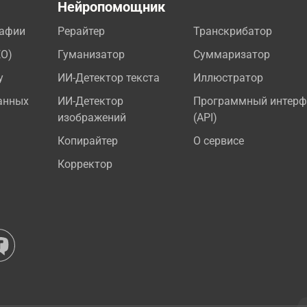
а
Нейропомощник
рафии
Рерайтер
Транскрибатор
EO)
Гуманизатор
Суммаризатор
у
ИИ-Детектор текста
Иллюстратор
анных
ИИ-Детектор
Программный интерф
изображений
(API)
Копирайтер
О сервисе
Корректор