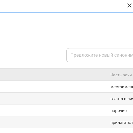
Часть речи
местоимен
глагол в л
наречие
прилагател