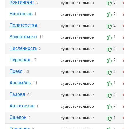
Контингент
существительное
5
3
Начсостав
существительное
1
2
Политсостав
существительное
1
2
Ассортимент
существительное
11
1
Численность
существительное
3
3
Персонал
существительное
17
2
Поезд
существительное
33
2
Ансамбль
существительное
11
1
Разряд
существительное
43
3
Автосостав
существительное
1
2
Эшелон
существительное
4
1
Товарняк