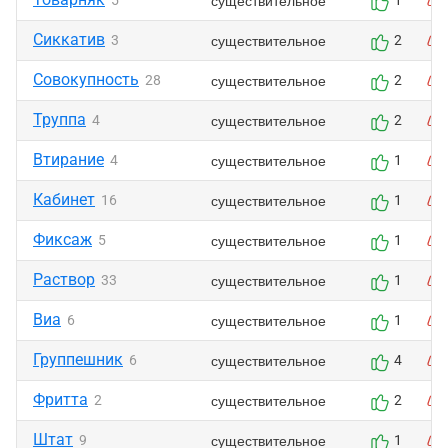
существительное
5
1
Сиккатив
существительное
3
2
Совокупность
существительное
28
2
Труппа
существительное
4
2
Втирание
существительное
4
1
Кабинет
существительное
16
1
Фиксаж
существительное
5
1
Раствор
существительное
33
1
Виа
существительное
6
1
Группешник
существительное
6
4
Фритта
существительное
2
2
Штат
существительное
9
1