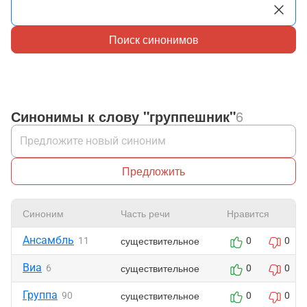
Поиск синонимов
Синонимы к слову "группешник"
6
Предложить
Синоним
Часть речи
Нравится
Ансамбль
существительное
11
0
0
Виа
существительное
6
0
0
Группа
существительное
90
0
0