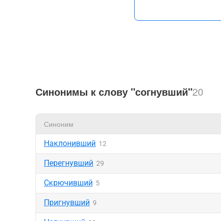
Синонимы к слову "согнувший"
20
Синоним
Наклонивший
12
Перегнувший
29
Скрючивший
5
Пригнувший
9