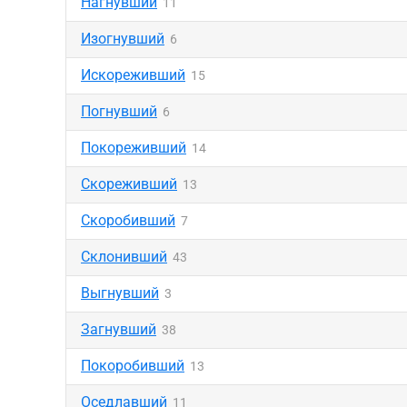
Нагнувший
11
Изогнувший
6
Искореживший
15
Погнувший
6
Покореживший
14
Скореживший
13
Скоробивший
7
Склонивший
43
Выгнувший
3
Загнувший
38
Покоробивший
13
Оседлавший
11