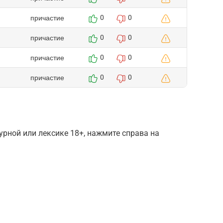
причастие
0
0
причастие
0
0
причастие
0
0
причастие
0
0
рной или лексике 18+, нажмите справа на