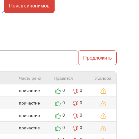
Поиск синонимов
Предложить
Часть речи
Нравится
Жалоба
причастие
0
0
причастие
0
0
причастие
0
0
причастие
0
0