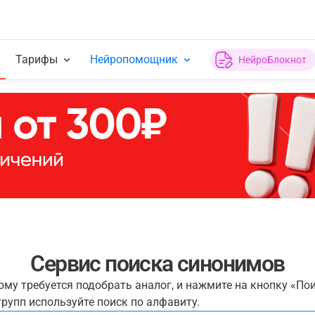
Тарифы
Нейропомощник
НейроБлокнот
Сервис поиска синонимов
рому требуется подобрать аналог, и нажмите на кнопку «По
рупп используйте поиск по алфавиту.