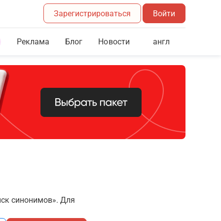
Зарегистрироваться
Войти
Реклама
Блог
англ
Новости
иск синонимов». Для