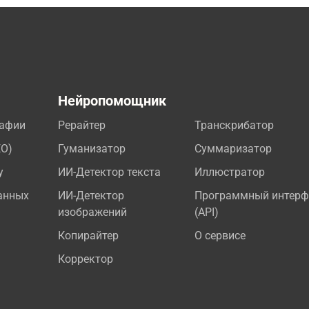
а
Нейропомощник
рафии
Рерайтер
Транскрибатор
EO)
Гуманизатор
Суммаризатор
у
ИИ-Детектор текста
Иллюстратор
анных
ИИ-Детектор
Программный интерф
изображений
(API)
Копирайтер
О сервисе
Корректор