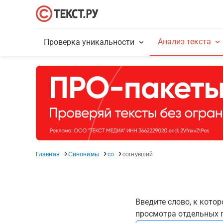
Анализ текста
Проверка уникальности
Главная
Синонимы
со
согнувший
Введите слово, к кото
просмотра отдельных г