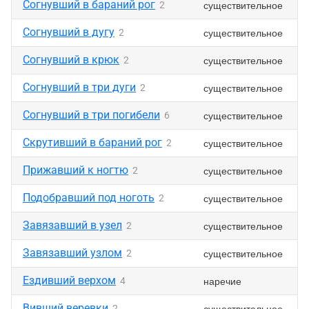
Согнувший в бараний рог
существительное
2
Согнувший в дугу
существительное
2
Согнувший в крюк
существительное
2
Согнувший в три дуги
существительное
2
Согнувший в три погибели
существительное
6
Скрутивший в бараний рог
существительное
2
Прижавший к ногтю
существительное
2
Подобравший под ноготь
существительное
2
Завязавший в узел
существительное
2
Завязавший узлом
существительное
2
Ездивший верхом
наречие
4
Вивший веревки
существительное
2