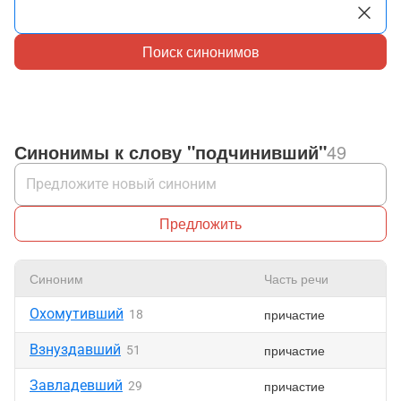
Поиск синонимов
Синонимы к слову "подчинивший"
49
Предложить
Синоним
Часть речи
Охомутивший
причастие
18
Взнуздавший
причастие
51
Завладевший
причастие
29