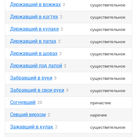
Державший в вожжах
существительное
2
Державший в когтях
существительное
2
Державший в кулаке
существительное
2
Державший в лапах
существительное
2
Державший в шорах
существительное
2
Державший под лапой
существительное
2
Забравший в руки
существительное
3
Забравший в свои руки
существительное
3
Согнувший
причастие
20
Севший верхом
наречие
2
Зажавший в кулак
существительное
2