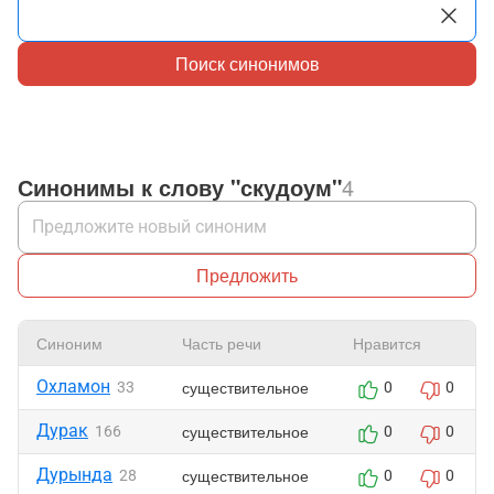
Поиск синонимов
Синонимы к слову "скудоум"
4
Предложить
Синоним
Часть речи
Нравится
Охламон
существительное
33
0
0
Дурак
существительное
166
0
0
Дурында
существительное
28
0
0