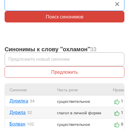
Поиск синонимов
Синонимы к слову "охламон"
33
Предложить
Синоним
Часть речи
Нравитс
Дурилка
существительное
34
1
Дурила
глагол в личной форме
32
1
Болван
существительное
102
0