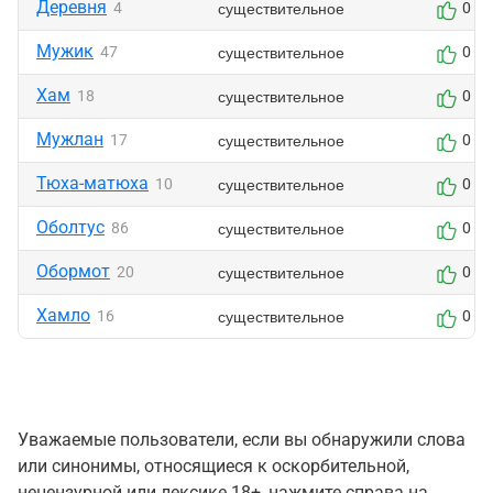
Деревня
существительное
4
0
Мужик
существительное
47
0
Хам
существительное
18
0
Мужлан
существительное
17
0
Тюха-матюха
существительное
10
0
Оболтус
существительное
86
0
Обормот
существительное
20
0
Хамло
существительное
16
0
Уважаемые пользователи, если вы обнаружили слова
или синонимы, относящиеся к оскорбительной,
нецензурной или лексике 18+, нажмите справа на