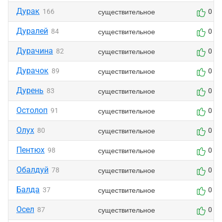
Дурак
существительное
166
0
Дуралей
существительное
84
0
Дурачина
существительное
82
0
Дурачок
существительное
89
0
Дурень
существительное
83
0
Остолоп
существительное
91
0
Олух
существительное
80
0
Пентюх
существительное
98
0
Обалдуй
существительное
78
0
Балда
существительное
37
0
Осел
существительное
87
0