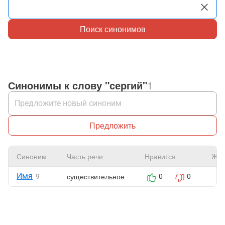
Поиск синонимов
Синонимы к слову "сергий"
1
Предложить
Синоним
Часть речи
Нравится
Жал
Имя
существительное
9
0
0