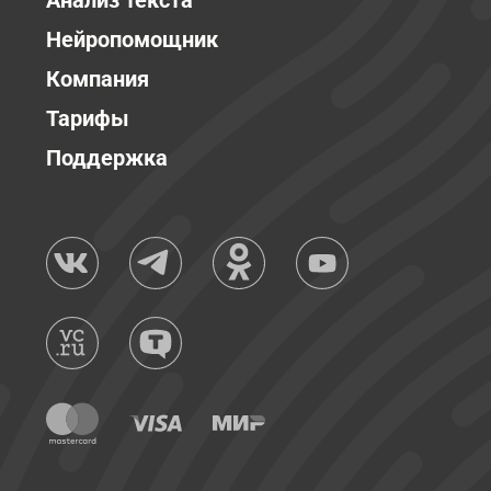
Анализ текста
Нейропомощник
Компания
Тарифы
Поддержка