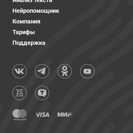
Анализ текста
Нейропомощник
Компания
Тарифы
Поддержка