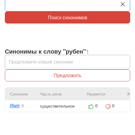
Поиск синонимов
Синонимы к слову "рубен"
1
Предложить
Синоним
Часть речи
Нравится
Жал
Имя
существительное
9
0
0