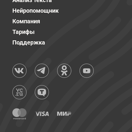
Анализ текста
Нейропомощник
Компания
Тарифы
Поддержка