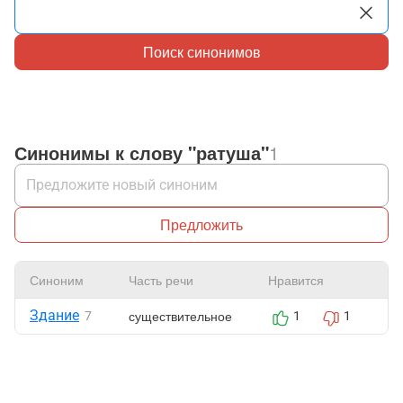
Поиск синонимов
Синонимы к слову "ратуша"
1
Предложить
Синоним
Часть речи
Нравится
Ж
Здание
существительное
7
1
1