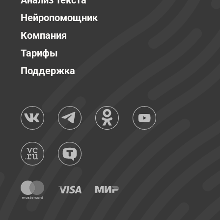
Анализ текста
Нейропомощник
Компания
Тарифы
Поддержка