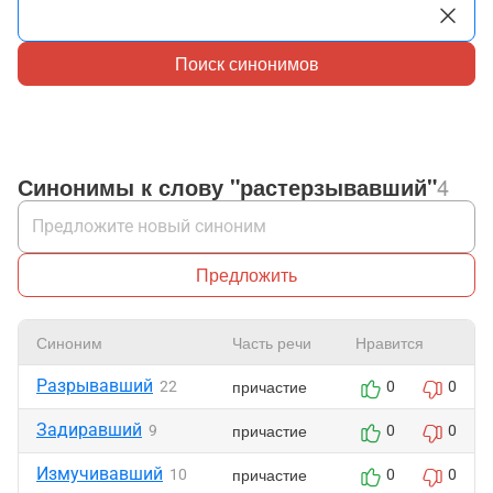
Поиск синонимов
Синонимы к слову "растерзывавший"
4
Предложить
Синоним
Часть речи
Нравится
Разрывавший
причастие
22
0
0
Задиравший
причастие
9
0
0
Измучивавший
причастие
10
0
0