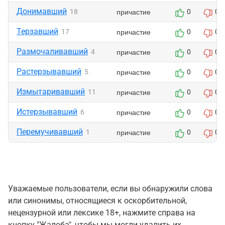
Донимавший
причастие
18
0
0
Терзавший
причастие
17
0
0
Размочаливавший
причастие
4
0
0
Растерзывавший
причастие
5
0
0
Измытаривавший
причастие
11
0
0
Истерзывавший
причастие
6
0
0
Перемучивавший
причастие
1
0
0
Уважаемые пользователи, если вы обнаружили слова
или синонимы, относящиеся к оскорбительной,
нецензурной или лексике 18+, нажмите справа на
кнопку "Жалоба", чтобы мы могли удалить их.