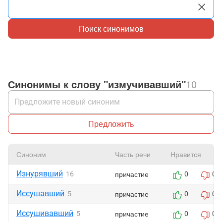
Поиск синонимов
Синонимы к слову "измучивавший"
10
Предложить
Синоним
Часть речи
Нравится
Изнурявший
причастие
16
0
0
Иссушавший
причастие
5
0
0
Иссушивавший
причастие
5
0
0