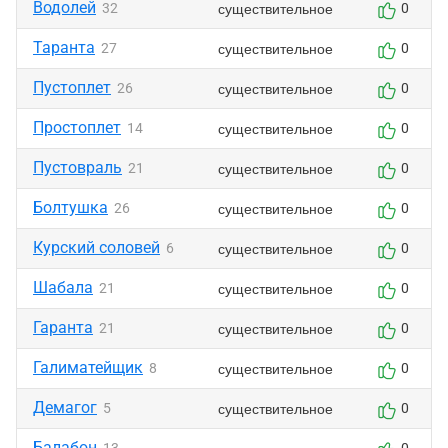
Водолей
существительное
32
0
Таранта
существительное
27
0
Пустоплет
существительное
26
0
Простоплет
существительное
14
0
Пустовраль
существительное
21
0
Болтушка
существительное
26
0
Курский соловей
существительное
6
0
Шабала
существительное
21
0
Гаранта
существительное
21
0
Галиматейщик
существительное
8
0
Демагог
существительное
5
0
Балабон