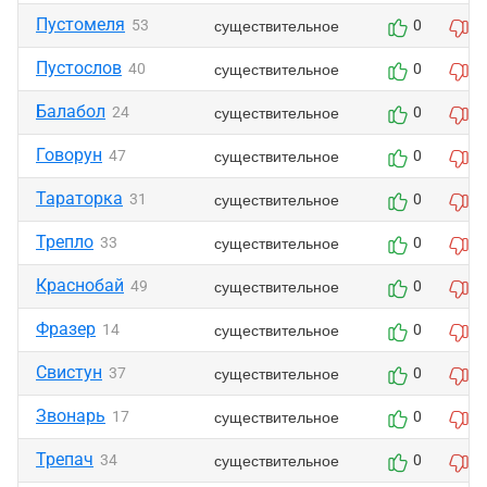
Пустомеля
существительное
53
0
0
Пустослов
существительное
40
0
0
Балабол
существительное
24
0
0
Говорун
существительное
47
0
0
Тараторка
существительное
31
0
0
Трепло
существительное
33
0
0
Краснобай
существительное
49
0
0
Фразер
существительное
14
0
0
Свистун
существительное
37
0
0
Звонарь
существительное
17
0
0
Трепач
существительное
34
0
0