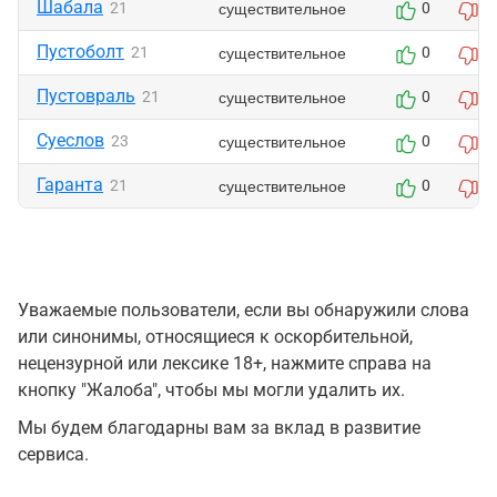
Шабала
существительное
21
0
0
Пустоболт
существительное
21
0
0
Пустовраль
существительное
21
0
0
Суеслов
существительное
23
0
0
Гаранта
существительное
21
0
0
Уважаемые пользователи, если вы обнаружили слова
или синонимы, относящиеся к оскорбительной,
нецензурной или лексике 18+, нажмите справа на
кнопку "Жалоба", чтобы мы могли удалить их.
Мы будем благодарны вам за вклад в развитие
сервиса.