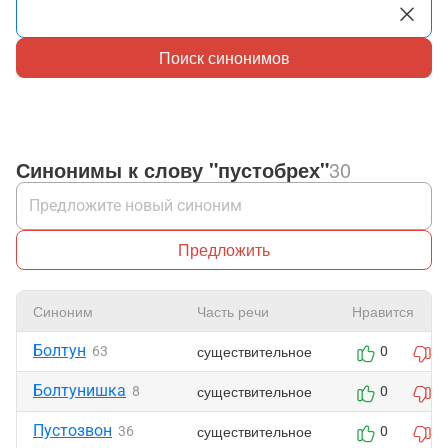
Поиск синонимов
Синонимы к слову "пустобрех"
30
Предложить
Синоним
Часть речи
Нравится
Болтун
существительное
63
0
0
Болтунишка
существительное
8
0
0
Пустозвон
существительное
36
0
0