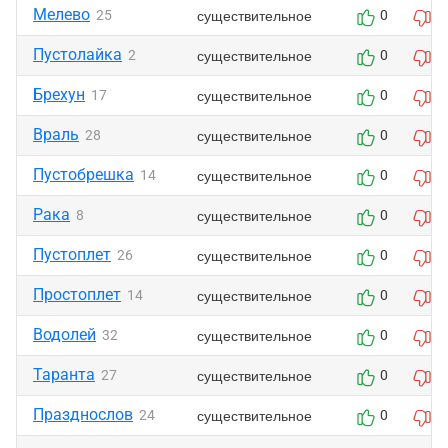
Мелево
существительное
25
0
0
Пустолайка
существительное
2
0
0
Брехун
существительное
17
0
0
Враль
существительное
28
0
0
Пустобрешка
существительное
14
0
0
Рака
существительное
8
0
0
Пустоплет
существительное
26
0
0
Простоплет
существительное
14
0
0
Водолей
существительное
32
0
0
Таранта
существительное
27
0
0
Празднослов
существительное
24
0
0