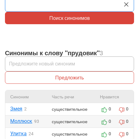
Поиск синонимов
Синонимы к слову "прудовик"
3
Предложить
Синоним
Часть речи
Нравится
Змея
существительное
2
0
0
Моллюск
существительное
93
0
0
Улитка
существительное
24
0
0