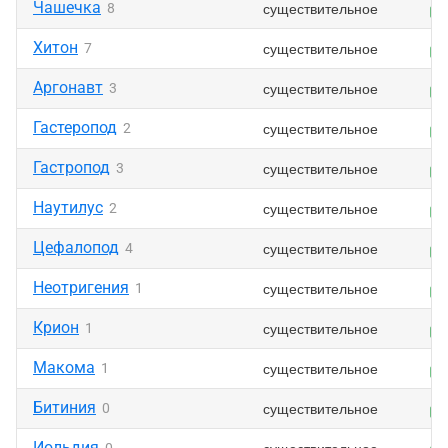
Чашечка
существительное
8
Хитон
существительное
7
Аргонавт
существительное
3
Гастеропод
существительное
2
Гастропод
существительное
3
Наутилус
существительное
2
Цефалопод
существительное
4
Неотригения
существительное
1
Крион
существительное
1
Макома
существительное
1
Битиния
существительное
0
Иольдия