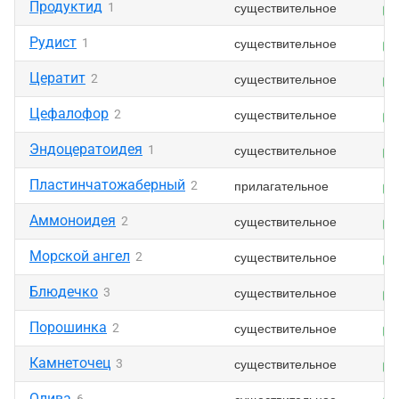
Продуктид
существительное
1
Рудист
существительное
1
Цератит
существительное
2
Цефалофор
существительное
2
Эндоцератоидея
существительное
1
Пластинчатожаберный
прилагательное
2
Аммоноидея
существительное
2
Морской ангел
существительное
2
Блюдечко
существительное
3
Порошинка
существительное
2
Камнеточец
существительное
3
Олива