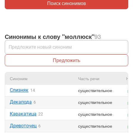
Поиск синонимов
Синонимы к слову "моллюск"
93
Предложить
Синоним
Часть речи
Нр
Слизняк
существительное
14
Декапода
существительное
6
Каракатица
существительное
22
Древоточец
существительное
6