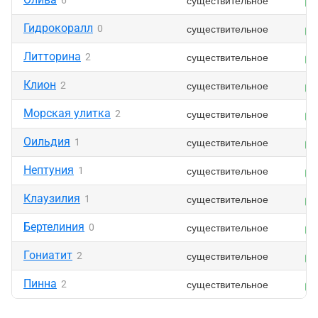
существительное
6
Гидрокоралл
существительное
0
Литторина
существительное
2
Клион
существительное
2
Морская улитка
существительное
2
Оильдия
существительное
1
Нептуния
существительное
1
Клаузилия
существительное
1
Бертелиния
существительное
0
Гониатит
существительное
2
Пинна
существительное
2