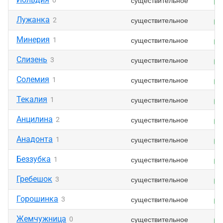
существительное
0
Лужанка
существительное
2
Минерия
существительное
1
Слизень
существительное
3
Солемия
существительное
1
Текалия
существительное
1
Анцилина
существительное
2
Анадонта
существительное
1
Беззубка
существительное
1
Гребешок
существительное
3
Горошинка
существительное
3
Жемчужница
существительное
0