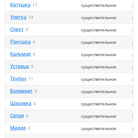
Катушка
существительное
17
Улитка
существительное
24
Спрут
существительное
3
Ракушка
существительное
6
Кальмар
существительное
4
Устрица
существительное
3
Трубач
существительное
11
Белемнит
существительное
3
Шаровка
существительное
4
Сепия
существительное
6
Мидия
существительное
2