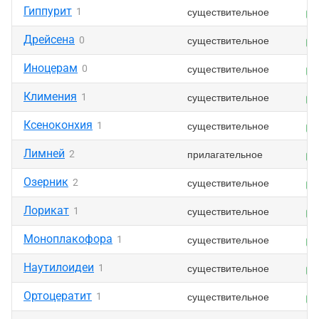
Гиппурит
существительное
1
Дрейсена
существительное
0
Иноцерам
существительное
0
Климения
существительное
1
Ксеноконхия
существительное
1
Лимней
прилагательное
2
Озерник
существительное
2
Лорикат
существительное
1
Моноплакофора
существительное
1
Наутилоидеи
существительное
1
Ортоцератит
существительное
1