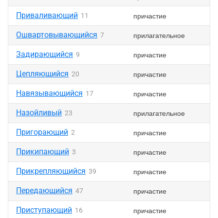
Приваливающий
причастие
11
Ошвартовывающийся
прилагательное
7
Задирающийся
причастие
9
Цепляющийся
причастие
20
Навязывающийся
причастие
17
Назойливый
прилагательное
23
Пригорающий
причастие
2
Прикипающий
причастие
3
Прикрепляющийся
причастие
39
Передающийся
причастие
47
Приступающий
причастие
16