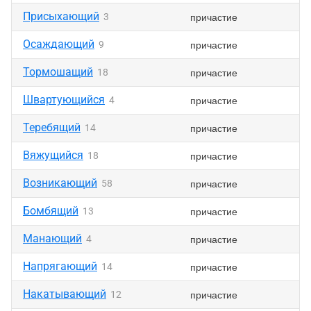
Присыхающий
причастие
3
Осаждающий
причастие
9
Тормошащий
причастие
18
Швартующийся
причастие
4
Теребящий
причастие
14
Вяжущийся
причастие
18
Возникающий
причастие
58
Бомбящий
причастие
13
Манающий
причастие
4
Напрягающий
причастие
14
Накатывающий
причастие
12