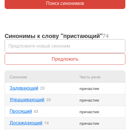
Поиск синонимов
Синонимы к слову "пристающий"
74
Предложить
Синоним
Часть речи
Задевающий
причастие
20
Упрашивающий
причастие
20
Просящий
причастие
43
Досаждающий
причастие
19