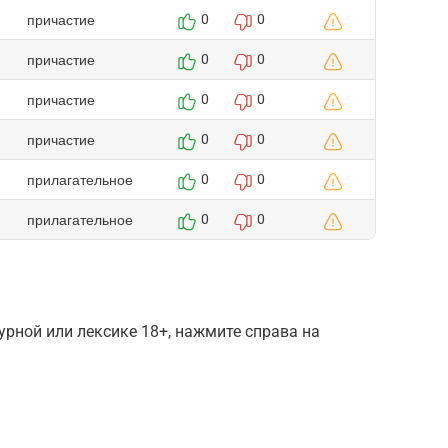
причастие
0
0
причастие
0
0
причастие
0
0
причастие
0
0
прилагательное
0
0
прилагательное
0
0
рной или лексике 18+, нажмите справа на