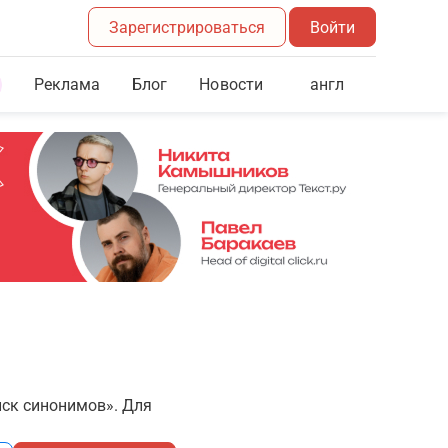
Зарегистрироваться
Войти
Реклама
Блог
англ
Новости
иск синонимов». Для