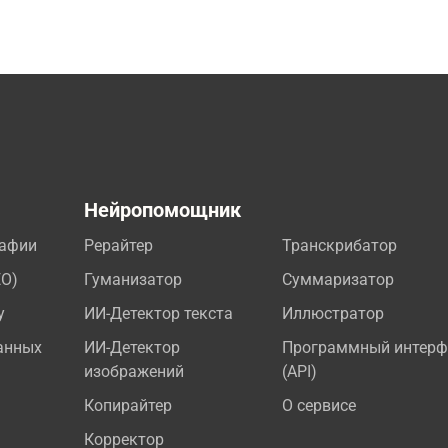
а
Нейропомощник
рафии
Рерайтер
Транскрибатор
EO)
Гуманизатор
Суммаризатор
у
ИИ-Детектор текста
Иллюстратор
анных
ИИ-Детектор
Программный интерф
изображений
(API)
Копирайтер
О сервисе
Корректор