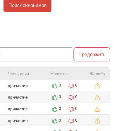
Поиск синонимов
Предложить
Часть речи
Нравится
Жалоба
причастие
0
0
причастие
0
0
причастие
0
0
причастие
0
0