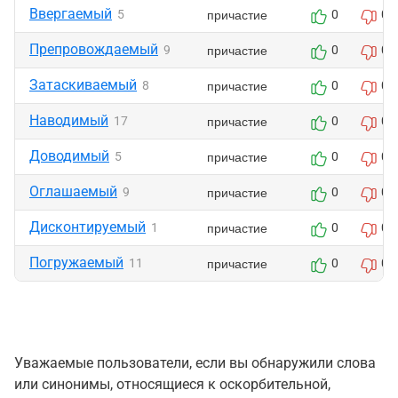
Ввергаемый
причастие
5
0
0
Препровождаемый
причастие
9
0
0
Затаскиваемый
причастие
8
0
0
Наводимый
причастие
17
0
0
Доводимый
причастие
5
0
0
Оглашаемый
причастие
9
0
0
Дисконтируемый
причастие
1
0
0
Погружаемый
причастие
11
0
0
Уважаемые пользователи, если вы обнаружили слова
или синонимы, относящиеся к оскорбительной,