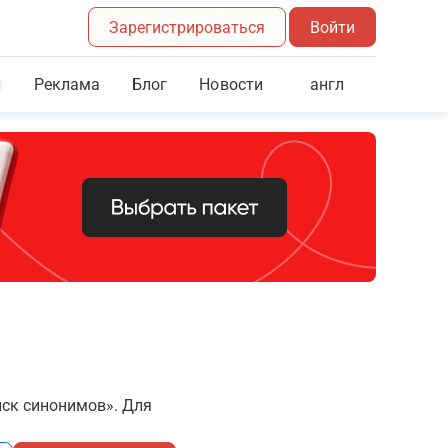
Зарегистрироваться
Войти
Реклама
Блог
англ
Новости
иск синонимов». Для