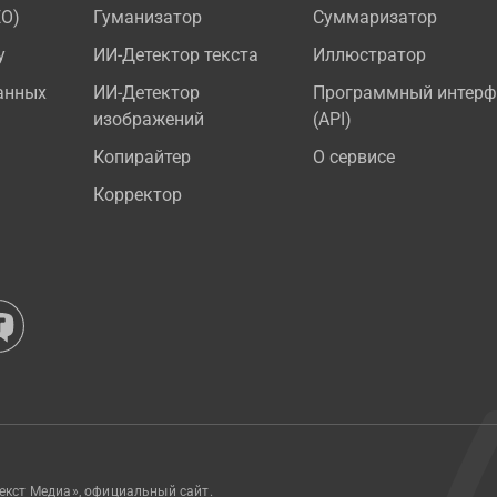
EO)
Гуманизатор
Суммаризатор
у
ИИ-Детектор текста
Иллюстратор
анных
ИИ-Детектор
Программный интерф
изображений
(API)
Копирайтер
О сервисе
Корректор
екст Медиа», официальный сайт.