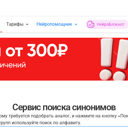
Тарифы
Нейропомощник
НейроБлокнот
Сервис поиска синонимов
рому требуется подобрать аналог, и нажмите на кнопку «По
рупп используйте поиск по алфавиту.