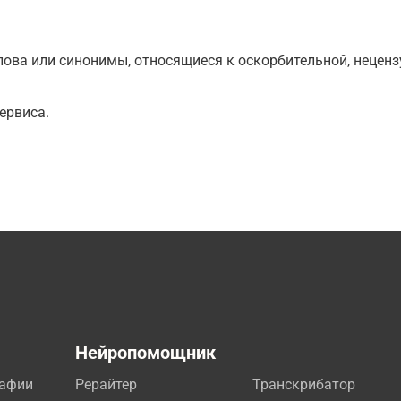
ова или синонимы, относящиеся к оскорбительной, нецензу
ервиса.
а
Нейропомощник
рафии
Рерайтер
Транскрибатор