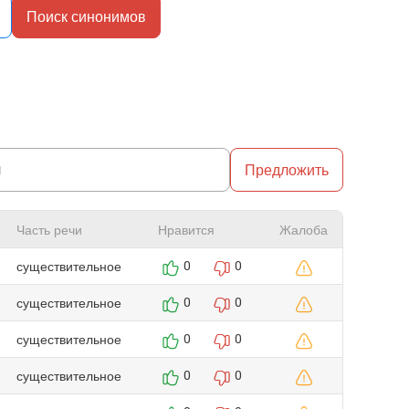
Поиск синонимов
Предложить
Часть речи
Нравится
Жалоба
существительное
0
0
существительное
0
0
существительное
0
0
существительное
0
0