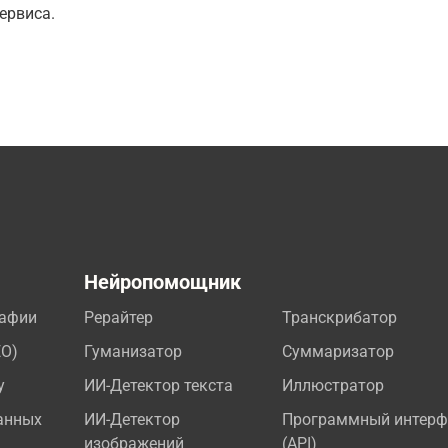
ервиса.
а
Нейропомощник
рафии
Рерайтер
Транскрибатор
EO)
Гуманизатор
Суммаризатор
у
ИИ-Детектор текста
Иллюстратор
анных
ИИ-Детектор
Программный интерф
изображений
(API)