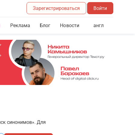
Зарегистрироваться
Войти
Реклама
Блог
англ
Новости
иск синонимов». Для