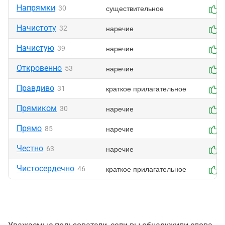
Напрямки
существительное
30
0
Начистоту
наречие
32
0
Начистую
наречие
39
0
Откровенно
наречие
53
0
Правдиво
краткое прилагательное
31
0
Прямиком
наречие
30
0
Прямо
наречие
85
0
Честно
наречие
63
0
Чистосердечно
краткое прилагательное
46
0