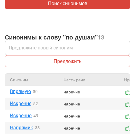
Поиск синонимов
Синонимы к слову "по душам"
13
Предложить
Синоним
Часть речи
Нрав
Впрямую
наречие
30
0
Искренне
наречие
52
0
Искренно
наречие
49
0
Напрямик
наречие
38
0