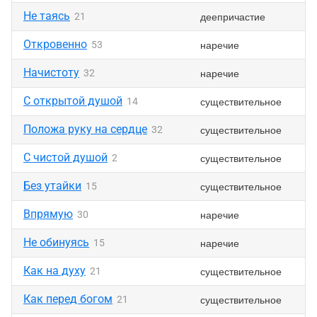
Не таясь
деепричастие
21
Откровенно
наречие
53
Начистоту
наречие
32
С открытой душой
существительное
14
Положа руку на сердце
существительное
32
С чистой душой
существительное
2
Без утайки
существительное
15
Впрямую
наречие
30
Не обинуясь
наречие
15
Как на духу
существительное
21
Как перед богом
существительное
21