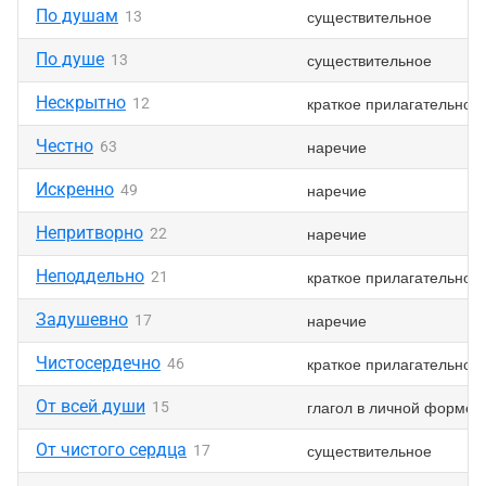
По душам
существительное
13
По душе
существительное
13
Нескрытно
краткое прилагательное
12
Честно
наречие
63
Искренно
наречие
49
Непритворно
наречие
22
Неподдельно
краткое прилагательное
21
Задушевно
наречие
17
Чистосердечно
краткое прилагательное
46
От всей души
глагол в личной форме
15
От чистого сердца
существительное
17