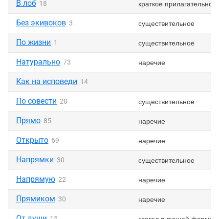
В лоб
краткое прилагательное
18
Без экивоков
существительное
3
По жизни
существительное
1
Натурально
наречие
73
Как на исповеди
14
По совести
существительное
20
Прямо
наречие
85
Открыто
наречие
69
Напрямки
существительное
30
Напрямую
наречие
22
Прямиком
наречие
30
От души
глагол в личной форме
15