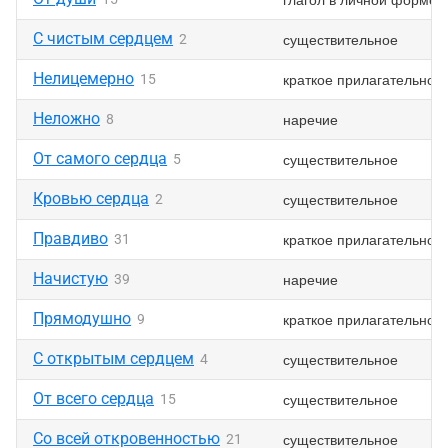
С чистым сердцем
существительное
2
Нелицемерно
краткое прилагательное
15
Неложно
наречие
8
От самого сердца
существительное
5
Кровью сердца
существительное
2
Правдиво
краткое прилагательное
31
Начистую
наречие
39
Прямодушно
краткое прилагательное
9
С открытым сердцем
существительное
4
От всего сердца
существительное
15
Со всей откровенностью
существительное
21