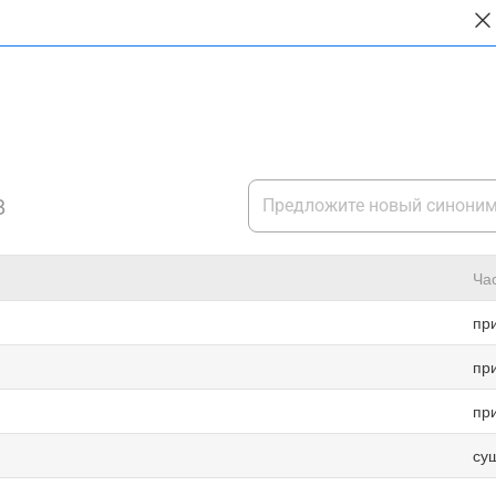
8
Ча
пр
пр
пр
су