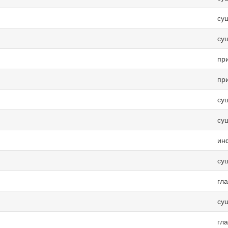
су
су
пр
пр
су
су
ин
су
гл
су
гл