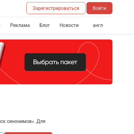
Зарегистрироваться
Войти
Реклама
Блог
англ
Новости
иск синонимов». Для