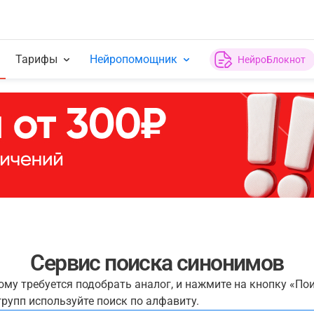
Тарифы
Нейропомощник
НейроБлокнот
Сервис поиска синонимов
рому требуется подобрать аналог, и нажмите на кнопку «По
рупп используйте поиск по алфавиту.