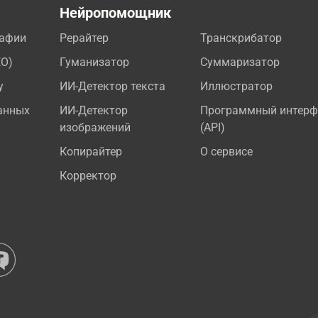
а
Нейропомощник
рафии
Рерайтер
Транскрибатор
EO)
Гуманизатор
Суммаризатор
у
ИИ-Детектор текста
Иллюстратор
анных
ИИ-Детектор
Программный интерф
изображений
(API)
Копирайтер
О сервисе
Корректор