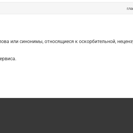
гл
ова или синонимы, относящиеся к оскорбительной, нецензу
ервиса.