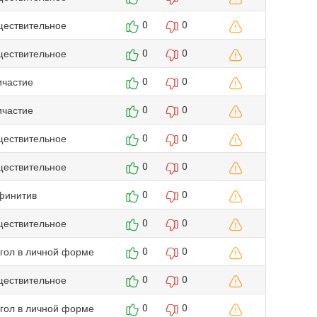
ществительное
0
0
ществительное
0
0
ичастие
0
0
ичастие
0
0
ществительное
0
0
ществительное
0
0
финитив
0
0
ществительное
0
0
агол в личной форме
0
0
ществительное
0
0
агол в личной форме
0
0