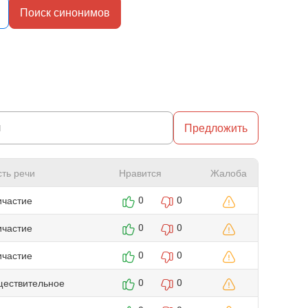
Поиск синонимов
Предложить
сть речи
Нравится
Жалоба
ичастие
0
0
ичастие
0
0
ичастие
0
0
ществительное
0
0