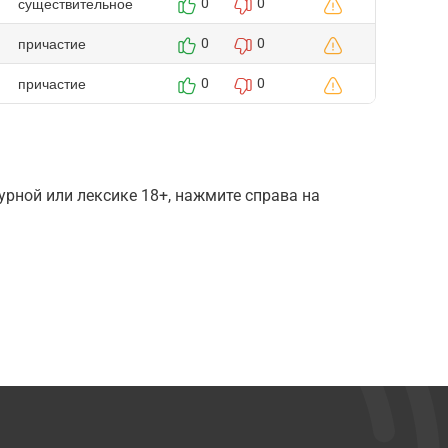
существительное
0
0
причастие
0
0
причастие
0
0
рной или лексике 18+, нажмите справа на