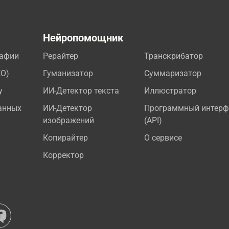
а
Нейропомощник
рафии
Рерайтер
Транскрибатор
EO)
Гуманизатор
Суммаризатор
у
ИИ-Детектор текста
Иллюстратор
анных
ИИ-Детектор
Программный интерф
изображений
(API)
Копирайтер
О сервисе
Корректор