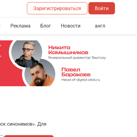
Зарегистрироваться
Войти
Реклама
Блог
англ
Новости
иск синонимов». Для