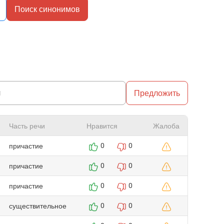
Поиск синонимов
Предложить
Часть речи
Нравится
Жалоба
причастие
0
0
причастие
0
0
причастие
0
0
существительное
0
0