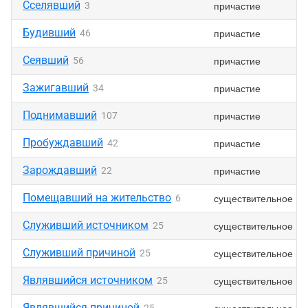
Сселявший
причастие
3
Будивший
причастие
46
Сеявший
причастие
56
Зажигавший
причастие
34
Поднимавший
причастие
107
Пробуждавший
причастие
42
Зарождавший
причастие
22
Помещавший на жительство
существительное
6
Служивший источником
существительное
25
Служивший причиной
существительное
25
Являвшийся источником
существительное
25
Являвшийся причиной