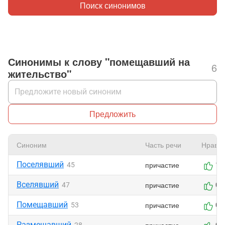
Поиск синонимов
Синонимы к слову "помещавший на
6
жительство"
Предложить
Синоним
Часть речи
Нравит
Поселявший
причастие
45
1
Вселявший
причастие
47
0
Помещавший
причастие
53
0
Размещавший