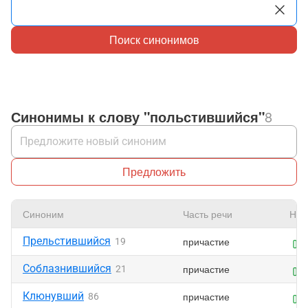
Поиск синонимов
Синонимы к слову "польстившийся"
8
Предложить
Синоним
Часть речи
Нра
Прельстившийся
причастие
19
Соблазнившийся
причастие
21
Клюнувший
причастие
86