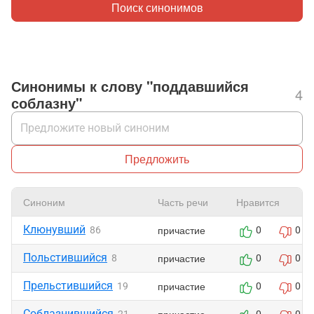
Поиск синонимов
Синонимы к слову "поддавшийся
4
соблазну"
Предложить
Синоним
Часть речи
Нравится
Клюнувший
причастие
86
0
0
Польстившийся
причастие
8
0
0
Прельстившийся
причастие
19
0
0
Соблазнившийся