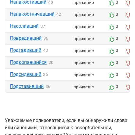
Напакостивший
причастие
48
0
Напакостничавший
причастие
42
0
Насоливший
причастие
37
0
Повредивший
причастие
96
0
Подгадивший
причастие
43
0
Подкопавшийся
причастие
30
0
Подсидевший
причастие
36
0
Подставивший
причастие
36
0
Уважаемые пользователи, если вы обнаружили слова
или синонимы, относящиеся к оскорбительной,
нецензурной или лексике 18+, нажмите справа на