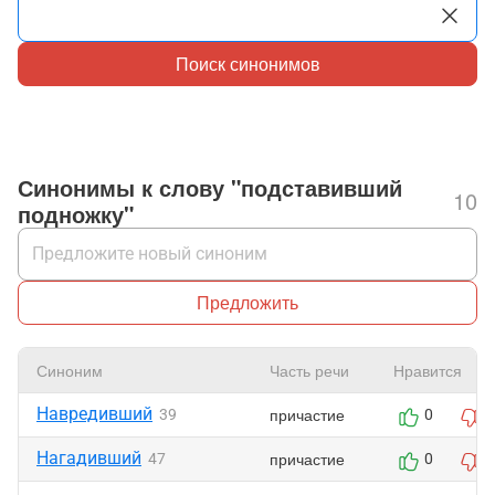
Поиск синонимов
Синонимы к слову "подставивший
10
подножку"
Предложить
Синоним
Часть речи
Нравится
Навредивший
причастие
39
0
Нагадивший
причастие
47
0