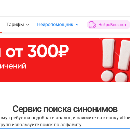
Тарифы
Нейропомощник
НейроБлокнот
Сервис поиска синонимов
рому требуется подобрать аналог, и нажмите на кнопку «По
рупп используйте поиск по алфавиту.