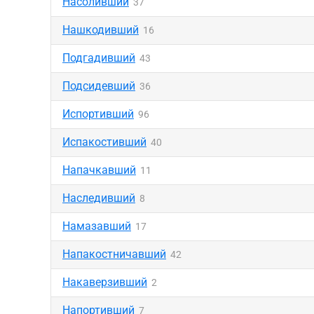
Насоливший
37
Нашкодивший
16
Подгадивший
43
Подсидевший
36
Испортивший
96
Испакостивший
40
Напачкавший
11
Наследивший
8
Намазавший
17
Напакостничавший
42
Накаверзивший
2
Напортивший
7