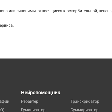
ова или синонимы, относящиеся к оскорбительной, нецензу
ервиса.
а
Нейропомощник
рафии
Рерайтер
Транскрибатор
EO)
Гуманизатор
Суммаризатор