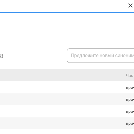
8
Час
при
при
при
при