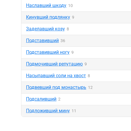
Наславший шкоду
10
Кинувший подлянку
9
Заделавший козу
8
Подставивший
36
Подставивший ногу
9
Подмочивший репутацию
9
Насыпавший соли на хвост
8
Подвевший под монастырь
12
Подсаливший
2
Подложивший мину
11