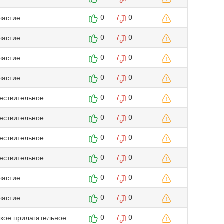
частие
0
0
частие
0
0
частие
0
0
частие
0
0
ествительное
0
0
ествительное
0
0
ествительное
0
0
ествительное
0
0
частие
0
0
частие
0
0
ткое прилагательное
0
0