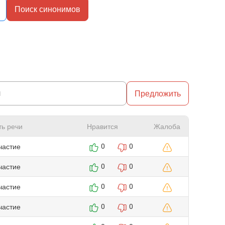
Поиск синонимов
Предложить
ть речи
Нравится
Жалоба
частие
0
0
частие
0
0
частие
0
0
частие
0
0