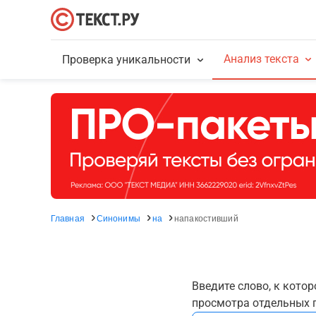
Анализ текста
Проверка уникальности
Главная
Синонимы
на
напакостивший
Введите слово, к кото
просмотра отдельных г