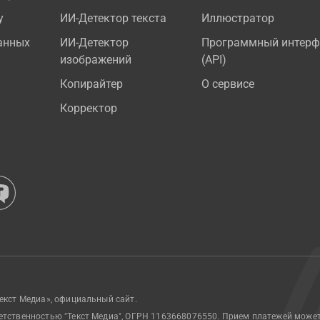
у
ИИ-Детектор текста
Иллюстратор
анных
ИИ-Детектор
Программный интерф
изображений
(API)
Копирайтер
О сервисе
Корректор
екст Медиа», официальный сайт.
етственностью "Текст Медиа", ОГРН 1163668076550. Прием платежей може