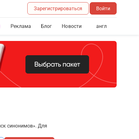
Зарегистрироваться
Войти
Реклама
Блог
англ
Новости
иск синонимов». Для