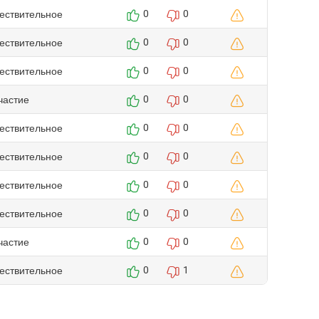
ествительное
0
0
ествительное
0
0
ествительное
0
0
частие
0
0
ествительное
0
0
ествительное
0
0
ествительное
0
0
ествительное
0
0
частие
0
0
ествительное
0
1