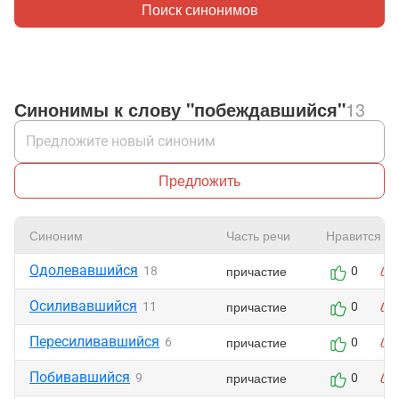
Поиск синонимов
Синонимы к слову "побеждавшийся"
13
Предложить
Синоним
Часть речи
Нравится
Одолевавшийся
причастие
18
0
Осиливавшийся
причастие
11
0
Пересиливавшийся
причастие
6
0
Побивавшийся
причастие
9
0