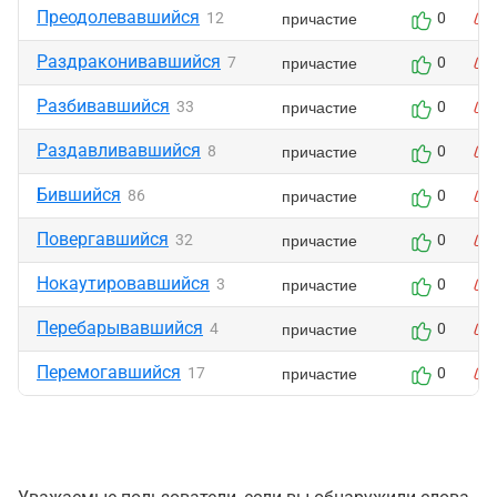
Преодолевавшийся
причастие
12
0
Раздраконивавшийся
причастие
7
0
Разбивавшийся
причастие
33
0
Раздавливавшийся
причастие
8
0
Бившийся
причастие
86
0
Повергавшийся
причастие
32
0
Нокаутировавшийся
причастие
3
0
Перебарывавшийся
причастие
4
0
Перемогавшийся
причастие
17
0