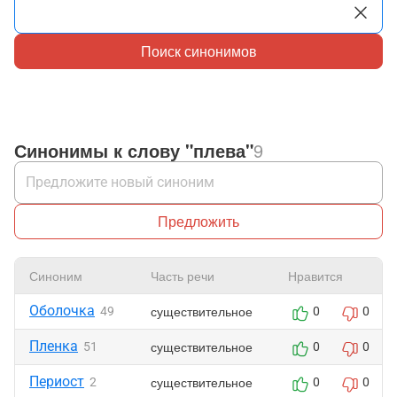
Поиск синонимов
Синонимы к слову "плева"
9
Предложить
Синоним
Часть речи
Нравится
Оболочка
существительное
49
0
0
Пленка
существительное
51
0
0
Периост
существительное
2
0
0