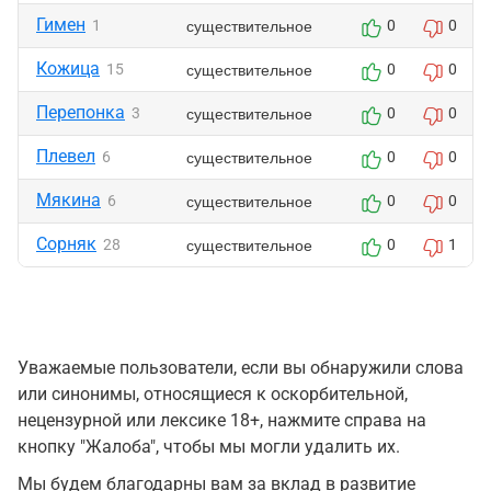
Гимен
существительное
1
0
0
Кожица
существительное
15
0
0
Перепонка
существительное
3
0
0
Плевел
существительное
6
0
0
Мякина
существительное
6
0
0
Сорняк
существительное
28
0
1
Уважаемые пользователи, если вы обнаружили слова
или синонимы, относящиеся к оскорбительной,
нецензурной или лексике 18+, нажмите справа на
кнопку "Жалоба", чтобы мы могли удалить их.
Мы будем благодарны вам за вклад в развитие