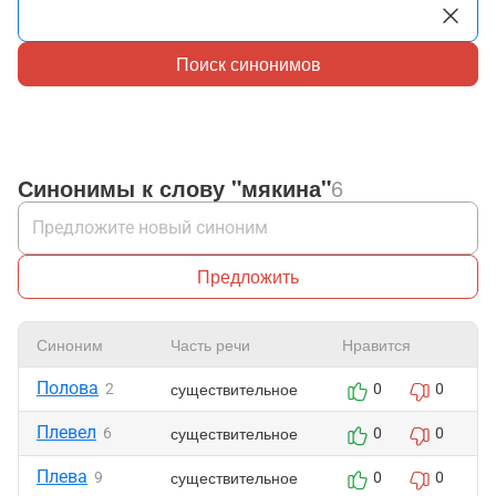
Поиск синонимов
Синонимы к слову "мякина"
6
Предложить
Синоним
Часть речи
Нравится
Полова
существительное
2
0
0
Плевел
существительное
6
0
0
Плева
существительное
9
0
0