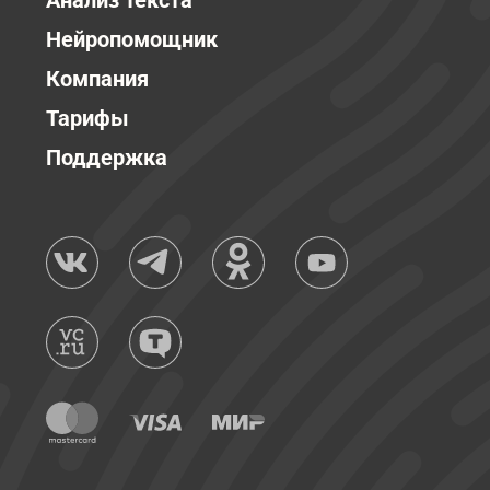
Анализ текста
Нейропомощник
Компания
Тарифы
Поддержка