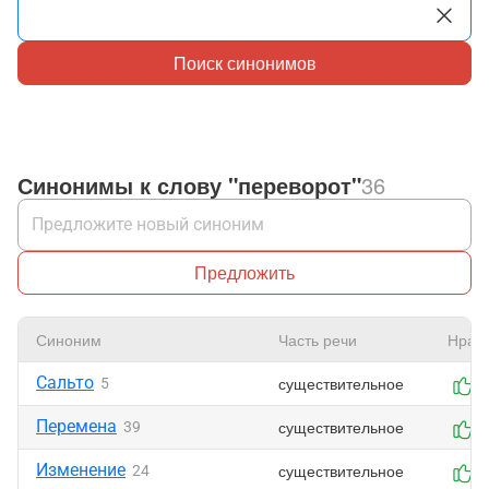
Поиск синонимов
Синонимы к слову "переворот"
36
Предложить
Синоним
Часть речи
Нрав
Сальто
существительное
5
1
Перемена
существительное
39
0
Изменение
существительное
24
0