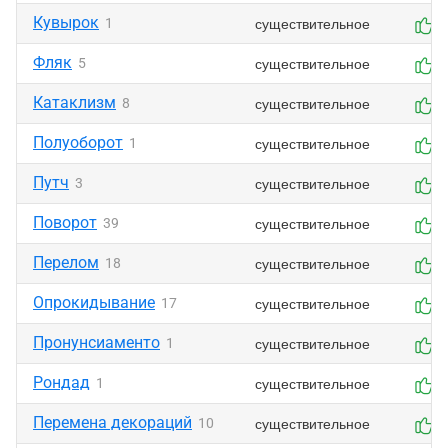
Кувырок
существительное
1
0
Фляк
существительное
5
0
Катаклизм
существительное
8
0
Полуоборот
существительное
1
0
Путч
существительное
3
0
Поворот
существительное
39
0
Перелом
существительное
18
0
Опрокидывание
существительное
17
0
Пронунсиаменто
существительное
1
0
Рондад
существительное
1
0
Перемена декораций
существительное
10
0