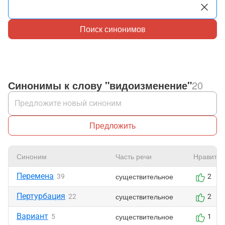
Поиск синонимов
Синонимы к слову "видоизменение"
20
Предложить
Синоним
Часть речи
Нравится
Перемена
существительное
39
2
Пертурбация
существительное
22
2
Вариант
существительное
5
1