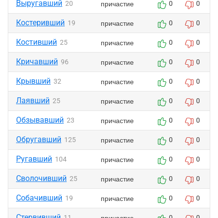
Выругавший
причастие
20
0
0
Костеривший
причастие
19
0
0
Костивший
причастие
25
0
0
Кричавший
причастие
96
0
0
Крывший
причастие
32
0
0
Лаявший
причастие
25
0
0
Обзывавший
причастие
23
0
0
Обругавший
причастие
125
0
0
Ругавший
причастие
104
0
0
Сволочивший
причастие
25
0
0
Собачивший
причастие
19
0
0
Стервивший
причастие
11
0
0