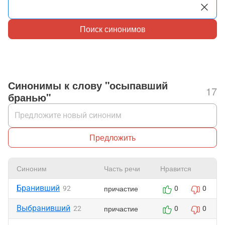
Поиск синонимов
Синонимы к слову "осыпавший
17
бранью"
Предложить
Синоним
Часть речи
Нравится
Бранивший
причастие
92
0
0
Выбранивший
причастие
22
0
0