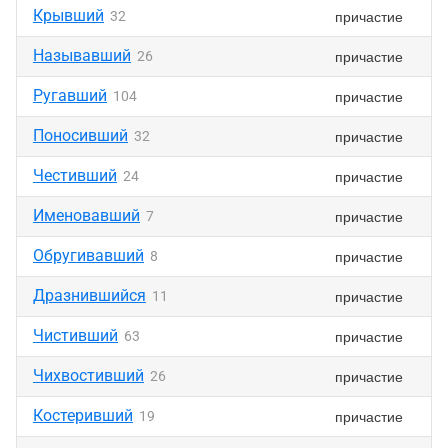
Крывший
причастие
32
Называвший
причастие
26
Ругавший
причастие
104
Поносивший
причастие
32
Честивший
причастие
24
Именовавший
причастие
7
Обругивавший
причастие
8
Дразнившийся
причастие
11
Чистивший
причастие
63
Чихвостивший
причастие
26
Костеривший
причастие
19