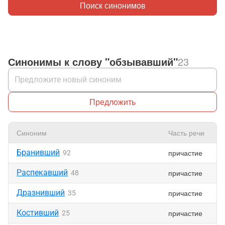
Поиск синонимов
Синонимы к слову "обзывавший"
23
Предложить
Синоним
Часть речи
Бранивший
причастие
92
Распекавший
причастие
48
Дразнивший
причастие
35
Костивший
причастие
25