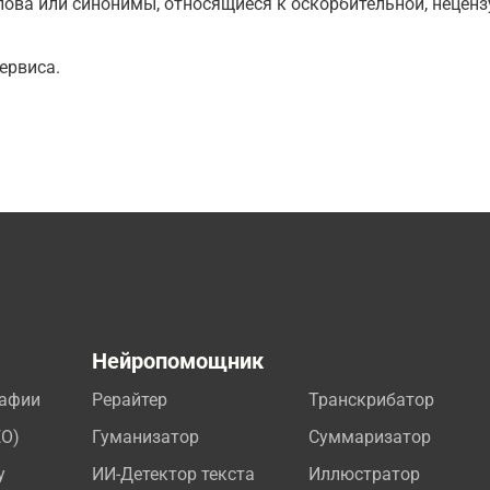
ова или синонимы, относящиеся к оскорбительной, нецензу
ервиса.
а
Нейропомощник
рафии
Рерайтер
Транскрибатор
EO)
Гуманизатор
Суммаризатор
у
ИИ-Детектор текста
Иллюстратор