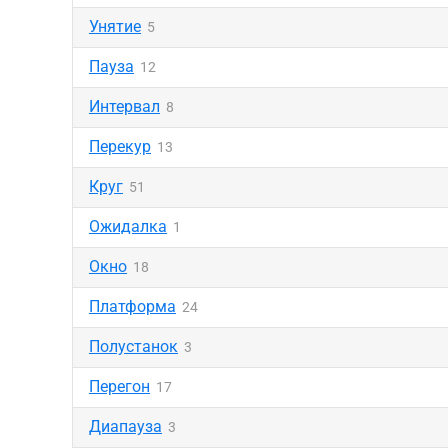
Унятие
5
Пауза
12
Интервал
8
Перекур
13
Круг
51
Ожидалка
1
Окно
18
Платформа
24
Полустанок
3
Перегон
17
Диапауза
3