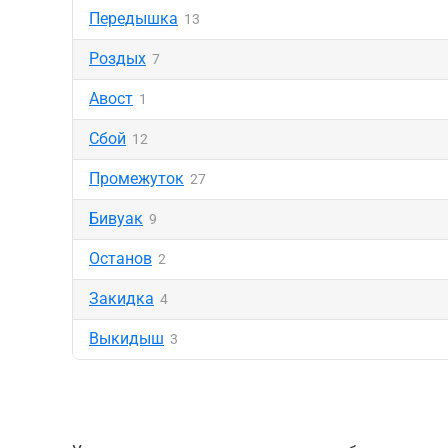
Передышка
13
Роздых
7
Авост
1
Сбой
12
Промежуток
27
Бивуак
9
Останов
2
Закидка
4
Выкидыш
3