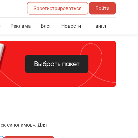
Зарегистрироваться
Войти
Реклама
Блог
англ
Новости
иск синонимов». Для