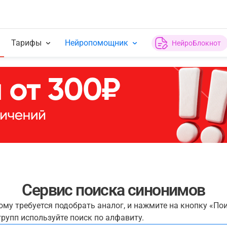
Тарифы
Нейропомощник
НейроБлокнот
Сервис поиска синонимов
рому требуется подобрать аналог, и нажмите на кнопку «По
рупп используйте поиск по алфавиту.