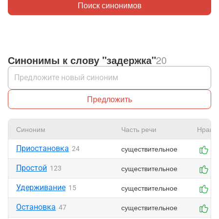
Поиск синонимов
Синонимы к слову "задержка"
20
Предложить
Синоним
Часть речи
Нрави
Приостановка
существительное
24
2
Простой
существительное
123
3
Удерживание
существительное
15
2
Остановка
существительное
47
3