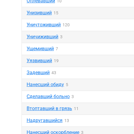
Оплевавший
10
Унизивший
15
Уничтоживший
120
Уничиживший
3
Ущемивший
7
Уязвивший
19
Задевший
43
Нанесший обиду
5
Сделавший больно
3
Втоптавший в грязь
11
Надругавшийся
13
Нанесший оскорбление
3