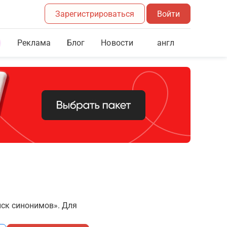
Зарегистрироваться
Войти
Реклама
Блог
англ
Новости
иск синонимов». Для