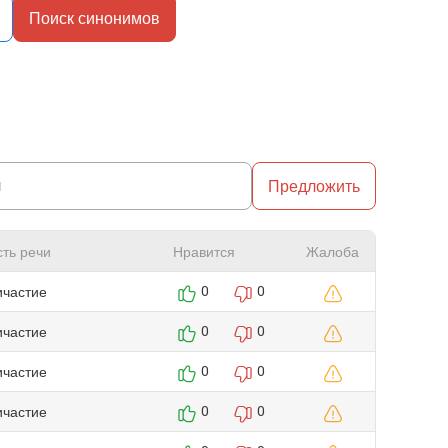
Поиск синонимов
Предложить
сть речи
Нравится
Жалоба
ичастие
0
0
ичастие
0
0
ичастие
0
0
ичастие
0
0