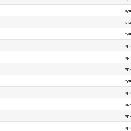
су
гл
су
пр
пр
пр
су
пр
пр
пр
пр