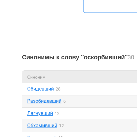
Синонимы к слову "оскорбивший"
30
Синоним
Обидевший
28
Разобидевший
6
Лягнувший
12
Обхамивший
12