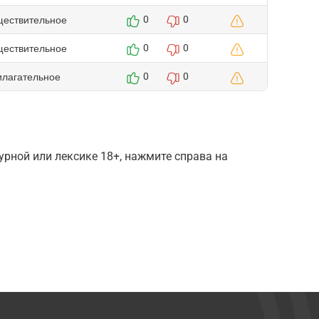
ществительное
0
0
ществительное
0
0
илагательное
0
0
рной или лексике 18+, нажмите справа на