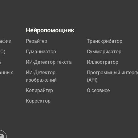
а
Нейропомощник
рафии
Рерайтер
Транскрибатор
EO)
Гуманизатор
Суммаризатор
у
ИИ-Детектор текста
Иллюстратор
анных
ИИ-Детектор
Программный интерф
изображений
(API)
Копирайтер
О сервисе
Корректор