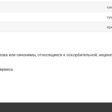
су
су
пр
ова или синонимы, относящиеся к оскорбительной, нецензу
ервиса.