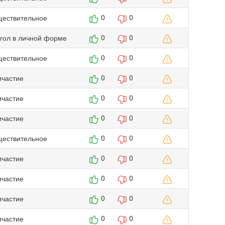
ществительное
0
0
агол в личной форме
0
0
ществительное
0
0
ичастие
0
0
ичастие
0
0
ичастие
0
0
ществительное
0
0
ичастие
0
0
ичастие
0
0
ичастие
0
0
ичастие
0
0