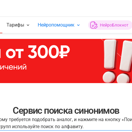
Тарифы
Нейропомощник
НейроБлокнот
Сервис поиска синонимов
рому требуется подобрать аналог, и нажмите на кнопку «По
рупп используйте поиск по алфавиту.