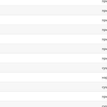
пр
пр
пр
пр
пр
пр
пр
су
на
су
пр
су