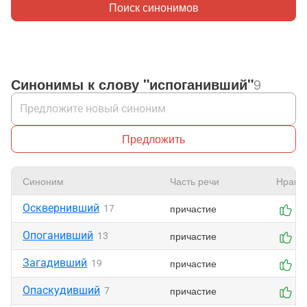
Поиск синонимов
Синонимы к слову "испоганивший"
9
Предложить
Синоним
Часть речи
Нрави
Осквернивший
причастие
17
0
Опоганивший
причастие
13
0
Загадивший
причастие
19
0
Опаскудивший
причастие
7
0