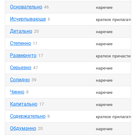
Основательно
наречие
46
Исчерпывающе
краткое прилагател
6
Детально
наречие
20
Степенно
наречие
11
Развернуто
краткое причастие
17
Серьезно
наречие
47
Солидно
наречие
39
Чинно
наречие
8
Капитально
наречие
17
Содержательно
краткое прилагател
8
Обдуманно
наречие
20