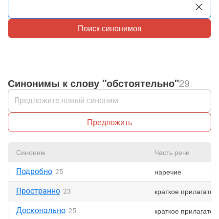
Поиск синонимов
Синонимы к слову "обстоятельно"
29
Предложить
Синоним
Часть речи
Подробно
наречие
25
Пространно
краткое прилагател
23
Досконально
краткое прилагател
25